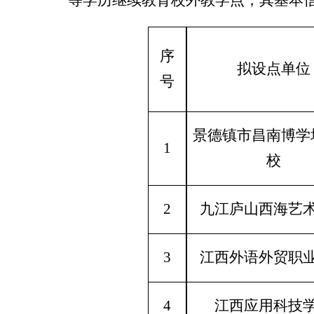
等
学历继续教育校外教学点，其基本
序
拟设点单位
号
景德镇市昌南博学
1
校
2
九江庐山西海艺
3
江西外语外贸职
4
江西应用科技