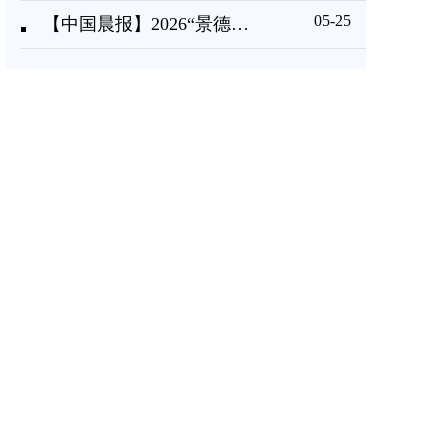
05-25
【中国晨报】2026“景德镇手工制瓷技艺(陶瓷雕塑、陶瓷装饰设计)” 传承人研修班在景德镇陶瓷大学开班