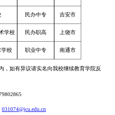
校
民办中专
吉安市
术学校
民办职高
上饶市
术学校
职业中专
南通市
内，如有异议请实名向
我校
继续教育学院反
79802865
：
031074
@jcu.edu.cn